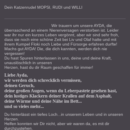
Dein Katzenrudel MOPSI, RUDI und WILLI
Wir trauern um unsere AYDA, die
überraschend an einem Nierenversagen verstorben ist. Leider
war ihr nur ein kurzes Leben vergönnt, aber wir sind sehr froh,
dass sie noch eine schöne Zeit bei Liv und Olaf hatte und mit
ihrem Kumpel Floki noch Liebe und Fürsorge erfahren durfte!
Machs gut AYDA! Die, die dich kannten, werden dich nie
vergessen!
Du hast Spuren hinterlassen in uns, deine und deine Kraft,
unauslöschlich in unseren
Herzen, hast du dir Raum geschaffen für immer!
Liebe Ayda,
wir werden dich schrecklich vermissen,
deinen Geruch,
deine großen Augen, wenn du Leberpastete gesehen hast,
dein lustiges Klackern deiner Krallen auf dem Asphalt,
deine Wärme und deine Nähe im Bett...
und so vieles mehr...
Du hinterlässt ein tiefes Loch...in unserem Leben und in unseren
Herzen.
Helfen konnten wir Dir nicht, aber wir waren da, es mit dir
durchzustehen.