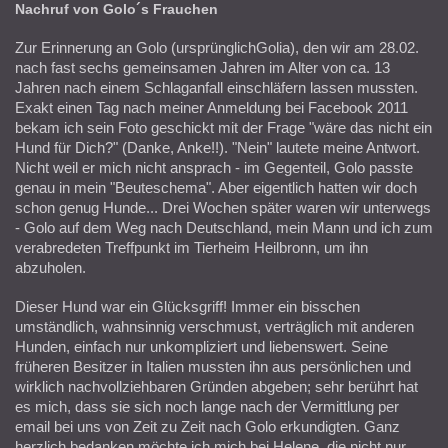
Nachruf von Golo´s Frauchen
Zur Erinnerung an Golo (ursprünglichGolia), den wir am 28.02.
nach fast sechs gemeinsamen Jahren im Alter von ca. 13
Jahren nach einem Schlaganfall einschläfern lassen mussten.
Exakt einen Tag nach meiner Anmeldung bei Facebook 2011
bekam ich sein Foto geschickt mit der Frage "wäre das nicht ein
Hund für Dich?" (Danke, Anke!!). "Nein" lautete meine Antwort.
Nicht weil er mich nicht ansprach - im Gegenteil, Golo passte
genau in mein "Beuteschema". Aber eigentlich hatten wir doch
schon genug Hunde... Drei Wochen später waren wir unterwegs
- Golo auf dem Weg nach Deutschland, mein Mann und ich zum
verabredeten Treffpunkt im Tierheim Heilbronn, um ihn
abzuholen.
Dieser Hund war ein Glücksgriff! Immer ein bisschen
umständlich, wahnsinnig verschmust, verträglich mit anderen
Hunden, einfach nur unkompliziert und liebenswert. Seine
früheren Besitzer in Italien mussten ihn aus persönlichen und
wirklich nachvollziehbaren Gründen abgeben; sehr berührt hat
es mich, dass sie sich noch lange nach der Vermittlung per
email bei uns von Zeit zu Zeit nach Golo erkundigten. Ganz
herzlich bedanken möchte ich mich bei Helene, die nicht nur