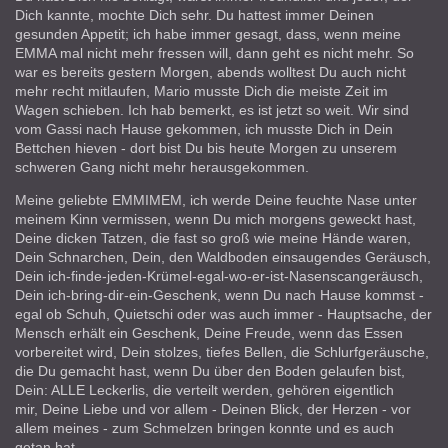
Dich kannte, mochte Dich sehr. Du hattest immer Deinen
gesunden Appetit; ich habe immer gesagt, dass, wenn meine
EMMA mal nicht mehr fressen will, dann geht es nicht mehr. So
war es bereits gestern Morgen, abends wolltest Du auch nicht
mehr recht mitlaufen, Mario musste Dich die meiste Zeit im
Wagen schieben. Ich hab bemerkt, es ist jetzt so weit. Wir sind
vom Gassi nach Hause gekommen, ich musste Dich in Dein
Bettchen hieven - dort bist Du bis heute Morgen zu unserem
schweren Gang nicht mehr herausgekommen.
Meine geliebte EMMIMEM, ich werde Deine feuchte Nase unter
meinem Kinn vermissen, wenn Du mich morgens geweckt hast,
Deine dicken Tatzen, die fast so groß wie meine Hände waren,
Dein Schnarchen, Dein, den Waldboden einsaugendes Geräusch,
Dein ich-finde-jeden-Krümel-egal-wo-er-ist-Nasenscangeräusch,
Dein ich-bring-dir-ein-Geschenk, wenn Du nach Hause kommst -
egal ob Schuh, Quietschi oder was auch immer - Hauptsache, der
Mensch erhält ein Geschenk, Deine Freude, wenn das Essen
vorbereitet wird, Dein stolzes, tiefes Bellen, die Schlurfgeräusche,
die Du gemacht hast, wenn Du über den Boden gelaufen bist,
Dein: ALLE Leckerlis, die verteilt werden, gehören eigentlich
mir, Deine Liebe und vor allem - Deinen Blick, der Herzen - vor
allem meines - zum Schmelzen bringen konnte und es auch
getan hat.