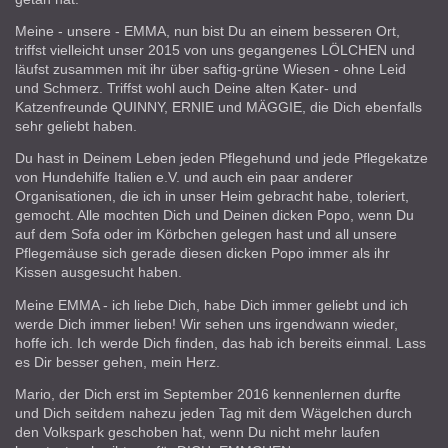
Meine - unsere - EMMA, nun bist Du an einem besseren Ort,
triffst vielleicht unser 2015 von uns gegangenes LÖLCHEN und
läufst zusammen mit ihr über saftig-grüne Wiesen - ohne Leid
und Schmerz. Triffst wohl auch Deine alten Kater- und
Katzenfreunde QUINNY, ERNIE und MÄGGIE, die Dich ebenfalls
sehr geliebt haben.
Du hast in Deinem Leben jeden Pflegehund und jede Pflegekatze
von Hundehilfe Italien e.V. und auch ein paar anderer
Organisationen, die ich in unser Heim gebracht habe, toleriert,
gemocht. Alle mochten Dich und Deinen dicken Popo, wenn Du
auf dem Sofa oder im Körbchen gelegen hast und all unsere
Pflegemäuse sich gerade diesen dicken Popo immer als ihr
Kissen ausgesucht haben.
Meine EMMA - ich liebe Dich, habe Dich immer geliebt und ich
werde Dich immer lieben! Wir sehen uns irgendwann wieder,
hoffe ich. Ich werde Dich finden, das hab ich bereits einmal. Lass
es Dir besser gehen, mein Herz.
Mario, der Dich erst im September 2016 kennenlernen durfte
und Dich seitdem nahezu jeden Tag mit dem Wägelchen durch
den Volkspark geschoben hat, wenn Du nicht mehr laufen