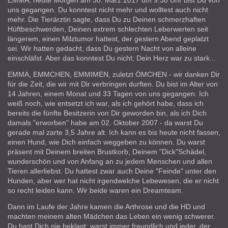
uns gegangen. Du konntest nicht mehr und wolltest auch nicht
mehr. Die Tierärztin sagte, dass Du zu Deinen schmerzhaften
Hüftbeschwerden, Deinen extrem schlechten Leberwerten seit
längerem, einen Milztumor hattest, der gestern Abend geplatzt
sei. Wir hatten gedacht, dass Du gestern Nacht von alleine
einschläfst. Aber das konntest Du nicht; Dein Herz war zu stark...
EMMA, EMMCHEN, EMMIMEN, zuletzt ÖMCHEN - wir danken Dir
für die Zeit, die wir mit Dir verbringen durften. Du bist im Alter von
14 Jahren, einem Monat und 33 Tagen von uns gegangen. Ich
weiß noch, wie entsetzt ich war, als ich gehört habe, dass ich
bereits die fünfte Besitzerin von Dir geworden bin, als ich Dich
damals "erworben" habe am 02. Oktober 2007 - da warst Du
gerade mal zarte 3,5 Jahre alt. Ich kann es bis heute nicht fassen,
einen Hund, wie Dich einfach weggeben zu können. Du warst
präsent mit Deinem breiten Brustkorb, Deinem "Dick"Schädel,
wunderschön und von Anfang an zu jedem Menschen und allen
Tieren allerliebst. Du hattest zwar auch Deine "Feinde" unter den
Hunden, aber wer hat nicht irgendwelche Lebewesen, die er nicht
so recht leiden kann. Wir beide waren ein Dreamteam.
Dann im Laufe der Jahre kamen die Arthrose und die HD und
machten meinem alten Mädchen das Leben ein wenig schwerer.
Du hast Dich nie beklagt; warst immer freundlich und jeder, der