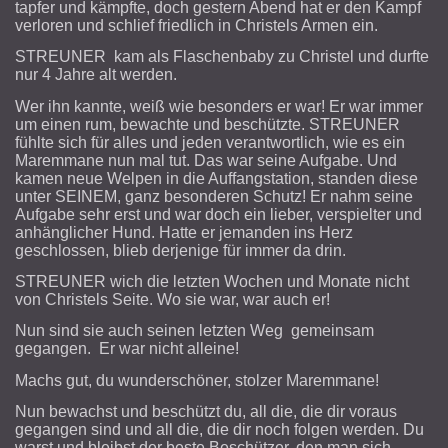
tapfer und kämpfte, doch gestern Abend hat er den Kampf
verloren und schlief friedlich in Christels Armen ein.
STREUNER kam als Flaschenbaby zu Christel und durfte
nur 4 Jahre alt werden.
Wer ihn kannte, weiß wie besonders er war! Er war immer
um einen rum, bewachte und beschützte. STREUNER
fühlte sich für alles und jeden verantwortlich, wie es ein
Maremmane nun mal tut. Das war seine Aufgabe. Und
kamen neue Welpen in die Auffangstation, standen diese
unter SEINEM, ganz besonderen Schutz! Er nahm seine
Aufgabe sehr erst und war doch ein lieber, verspielter und
anhänglicher Hund. Hatte er jemanden ins Herz
geschlossen, blieb derjenige für immer da drin.
STREUNER wich die letzten Wochen und Monate nicht
von Christels Seite. Wo sie war, war auch er!
Nun sind sie auch seinen letzten Weg gemeinsam
gegangen. Er war nicht alleine!
Machs gut, du wunderschöner, stolzer Maremmane!
Nun bewachst und beschützt du, all die, die dir voraus
gegangen sind und all die, die dir noch folgen werden. Du
warst und bleibst der beste Beschützer, den man sich