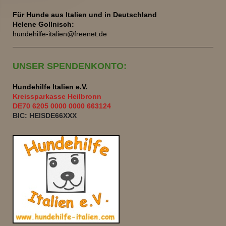
Für Hunde aus Italien und
in Deutschland
Helene Gollnisch:
hundehilfe-italien@freenet.de
UNSER SPENDENKONTO:
Hundehilfe Italien e.V.
Kreissparkasse Heilbronn
DE70 6205 0000 0000 663124
BIC: HEISDE66XXX