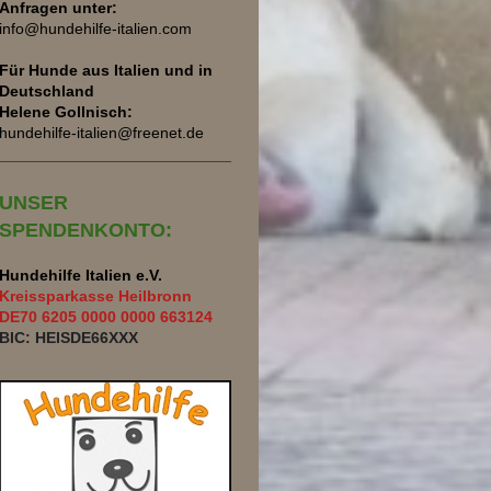
Anfragen unter:
info@hundehilfe-italien.com
Für Hunde aus Italien und
in
Deutschland
Helene Gollnisch:
hundehilfe-italien@freenet.de
UNSER
SPENDENKONTO:
Hundehilfe Italien e.V.
Kreissparkasse Heilbronn
DE70 6205 0000 0000 663124
BIC: HEISDE66XXX