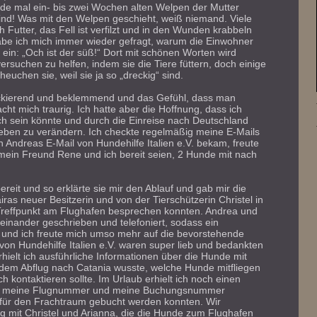
ade mal ein- bis zwei Wochen alten Welpen der Mutter
ind! Was mit den Welpen geschieht, weiß niemand. Viele
Futter, das Fell ist verfilzt und in den Wunden krabbeln
habe ich mich immer wieder gefragt, warum die Einwohner
ein: „Och ist der süß!“ Dort mit schönen Worten wird
rsuchen zu helfen, indem sie die Tiere füttern, doch einige
heuchen sie, weil sie ja so „dreckig“ sind.
hockierend und beklemmend und das Gefühl, dass man
cht mich traurig. Ich hatte aber die Hoffnung, dass ich
ich sein könnte und durch die Einreise nach Deutschland
Leben zu verändern. Ich checkte regelmäßig meine E-Mails
n Andreas E-Mail von Hundehilfe Italien e.V. bekam, freute
ob mein Freund Rene und ich bereit seien, 2 Hunde mit nach
ereit und so erklärte sie mir den Ablauf und gab mir die
ras neuer Besitzerin und von der Tierschützerin Christel in
d Treffpunkt am Flughafen besprechen konnten. Andrea und
iteinander geschrieben und telefoniert, sodass ein
d und ich freute mich umso mehr auf die bevorstehende
 von Hundehilfe Italien e.V. waren super lieb und bedankten
hielt ich ausführliche Informationen über die Hunde mit
 dem Abflug nach Catania wusste, welche Hunde mitfliegen
 kontaktieren sollte. Im Urlaub erhielt ich noch einen
Mail meine Flugnummer und meine Buchungsnummer
für den Frachtraum gebucht werden konnten. Wir
g mit Christel und Arianna, die die Hunde zum Flughafen