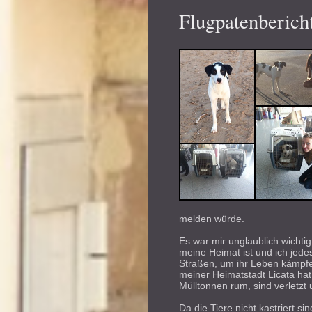
Flugpatenberich
melden würde.
Es war mir unglaublich wichtig
meine Heimat ist und ich jed
Straßen, um ihr Leben kämpfe
meiner Heimatstadt Licata hat
Mülltonnen rum, sind verletzt
Da die Tiere nicht kastriert s