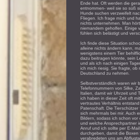
Ende hat. Oft werden die ger
entnommen- weil sie so süß s
Hunde suchen verzweifelt nach 
Fliegen. Ich frage mich und 
nichts unternehmen. Man hört 
niemandem geholfen. Einige ve
fühlen sich belästigt und versc
Ich finde diese Situation sc
alleine nichts ändern kann, ma
wenigstens einem Tier behilfl
dazu beitragen könnte, sein 
und als ich nach einigen Tage
ich mich riesig. Sie fragte, 
Deutschland zu nehmen.
Selbstverständlich waren wir b
Telefonnummern von Silke, Zai
Italien, damit wir Uhrzeit un
ich haben in dieser Zeit oft m
vertrautes Verhältnis entstan
Patenschaft. Die Tierschützer
sich mehrmals bei mir. Auch er
Bildern, sodass ich schon vor
und welche Ansprechpartner ich
Anruf und ich sollte per E-
durchgeben, damit die Boxen 
verabredeten uns am Abflugta