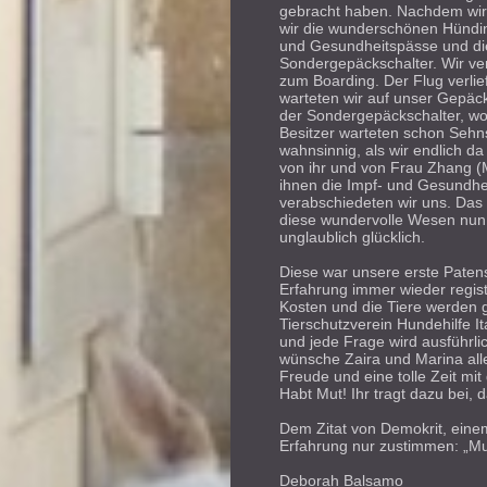
gebracht haben. Nachdem wir
wir die wunderschönen Hündinn
und Gesundheitspässe und die
Sondergepäckschalter. Wir ve
zum Boarding. Der Flug verlie
warteten wir auf unser Gepäc
der Sondergepäckschalter, wo
Besitzer warteten schon Sehns
wahnsinnig, als wir endlich d
von ihr und von Frau Zhang (
ihnen die Impf- und Gesundhei
verabschiedeten wir uns. Das
diese wundervolle Wesen nun 
unglaublich glücklich.
Diese war unsere erste Paten
Erfahrung immer wieder regist
Kosten und die Tiere werden 
Tierschutzverein Hundehilfe Ita
und jede Frage wird ausführli
wünsche Zaira und Marina all
Freude und eine tolle Zeit mi
Habt Mut! Ihr tragt dazu bei, d
Dem Zitat von Demokrit, einem
Erfahrung nur zustimmen: „Mu
Deborah Balsamo