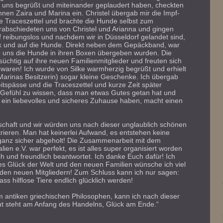
 uns begrüßt und miteinander geplaudert haben, checkten
en Zaira und Marina ein. Christel übergab mir die Impf-
 Traceszettel und brachte die Hunde selbst zum
rabschiedeten uns von Christel und Arianna und gingen
f reibungslos und nachdem wir in Düsseldorf gelandet sind,
k und auf die Hunde. Direkt neben dem Gepäckband, war
 uns die Hunde in ihren Boxen übergeben wurden. Die
üchtig auf ihre neuen Familienmitglieder und freuten sich
a waren! Ich wurde von Silke warmherzig begrüßt und erhielt
Marinas Besitzerin) sogar kleine Geschenke. Ich übergab
tspässe und die Traceszettel und kurze Zeit später
 Gefühl zu wissen, dass man etwas Gutes getan hat und
ein liebevolles und sicheres Zuhause haben, macht einen
schaft und wir würden uns nach dieser unglaublich schönen
rieren. Man hat keinerlei Aufwand, es entstehen keine
ganz sicher abgeholt! Die Zusammenarbeit mit dem
lien e.V. war perfekt, es ist alles super organisiert worden
ch und freundlich beantwortet. Ich danke Euch dafür! Ich
es Glück der Welt und den neuen Familien wünsche ich viel
t den neuen Mitgliedern! Zum Schluss kann ich nur sagen:
ass hilflose Tiere endlich glücklich werden!
 antiken griechischen Philosophen, kann ich nach dieser
t steht am Anfang des Handelns, Glück am Ende.“