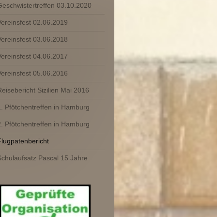
Geschwistertreffen 03.10.2020
Vereinsfest 02.06.2019
Vereinsfest 03.06.2018
Vereinsfest 04.06.2017
Vereinsfest 05.06.2016
Reisebericht Sizilien Mai 2016
1. Pfötchentreffen in Hamburg
2. Pfötchentreffen in Hamburg
Flugpatenbericht
Schulaufsatz Pascal 15 Jahre