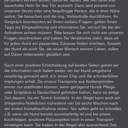
dauerhafte Heim für das Tier aussieht. Dazu wird jemand von
unserem Verein oder eine beauftragte Person, die in Ihrer Nähe
wohnt, Sie besuchen und die sog. Vorkontrolle durchführen. Im
Gespräch beantworten wir Ihnen weitere Fragen, geben Ihnen
Tipps zur Eingewöhnung und informieren Sie, worauf Sie bei der
Aufnahme achten müssen. Bitte lassen Sie sich nicht von unseren
Fragen abschrecken und haben Sie Verständnis dafür, dass wir
für jeden Hund ein passendes Zuhause finden möchten. Sowohl
der Hund als auch Sie, als neuer Mensch seinem Leben, sollen
auf Dauer miteinander glücklich sein.
Nach einer positiven Entscheidung auf beiden Seiten geben wir
die Information nach Italien weiter, wo der Hund umgehend
reisefertig gemacht wird, d.h. einen Chip und die erforderlichen
Impfungen erhält. Da unsere Transporte aus Kostengründen
immer nur stattfinden können, wenn genügend Hunde Pflege-
oder Endplätze in Deutschland gefunden haben, kann es einige
Zeit dauern, bis ein Termin feststeht. In der Regel kann auch ein
dringendes Notfellchen frühestens vier bis sechs Wochen nach
der ersten Kontaktaufnahme reisen. Nur selten geht es schneller,
z.B. wenn ein Hund bereits ausreisefertig ist und bei einem
kurzfristigen, positiven Platzangebot noch in einen Transport
einsteigen kann. Sie haben in der Regel also ausreichend Zeit,