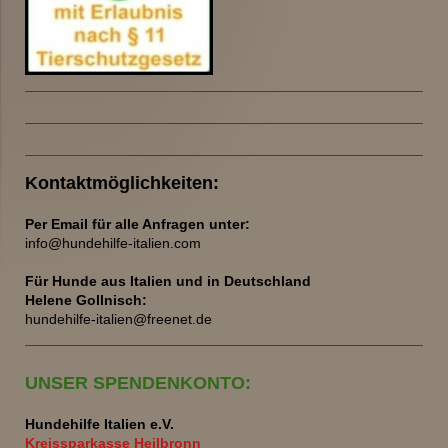
Kontaktmöglichkeiten:
Per Email für alle Anfragen unter:
info@hundehilfe-italien.com
Für Hunde aus Italien und
in Deutschland
Helene Gollnisch:
hundehilfe-italien@freenet.de
UNSER SPENDENKONTO:
Hundehilfe Italien e.V.
Kreissparkasse Heilbronn