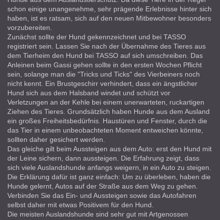
schon einige unangenehme, sehr prägende Erlebnisse hinter sich
haben, ist es ratsam, sich auf den neuen Mitbewohner besonders
vorzubereiten.
Zunächst sollte der Hund gekennzeichnet und bei TASSO
registriert sein. Lassen Sie nach der Übernahme des Tieres aus
dem Tierheim den Hund bei TASSO auf sich umschreiben. Das
Anleinen beim Gassi gehen sollte in den ersten Wochen Pflicht
sein, solange man die "Tricks und Ticks" des Vierbeiners noch
nicht kennt. Ein Brustgeschirr verhindert, dass ein ängstlicher
Hund sich aus dem Halsband windet und schützt vor
Verletzungen an der Kehle bei einem unerwarteten, ruckartigen
Ziehen des Tieres. Grundsätzlich haben Hunde aus dem Ausland
ein großes Freiheitsbedürfnis. Haustüren und Fenster, durch die
das Tier in einem unbeobachteten Moment entweichen könnte,
sollten daher gesichert werden.
Das gleiche gilt beim Aussteigen aus dem Auto: erst den Hund mit
der Leine sichern, dann aussteigen. Die Erfahrung zeigt, dass
sich viele Auslandshunde anfangs weigern, in ein Auto zu steigen.
Die Erklärung dafür ist ganz einfach: Um zu überleben, haben die
Hunde gelernt, Autos auf der Straße aus dem Weg zu gehen.
Verbinden Sie das Ein- und Aussteigen sowie das Autofahren
selbst daher mit etwas Positivem für den Hund.
Die meisten Auslandshunde sind sehr gut mit Artgenossen