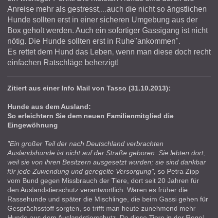
Anreise mehr als gestresst,...auch die nicht so ängstlichen
Hunde sollten erst in einer sicheren Umgebung aus der
Box geholt werden. Auch ein sofortiger Gassigang ist nicht
nötig. Die Hunde sollten erst in Ruhe"ankommen".
Es rettet dem Hund das Leben, wenn man diese doch recht
einfachen Ratschläge beherzigt!
Zitiert aus einer Info Mail von Tasso (31.10.2013):
Hunde aus dem Ausland:
So erleichtern Sie dem neuen Familienmitglied die
Eingewöhnung
"Ein großer Teil der nach Deutschland verbrachten
Auslandshunde ist nicht auf der Straße geboren. Sie lebten dort,
weil sie von ihren Besitzern ausgesetzt wurden; sie sind dankbar
für jede Zuwendung und geregelte Versorgung",
so Petra Zipp
vom Bund gegen Missbrauch der Tiere, dort seit 20 Jahren für
den Auslandstierschutz verantwortlich. Waren es früher die
Rassehunde und später die Mischlinge, die beim Gassi gehen für
Gesprächsstoff sorgten, so trifft man heute zunehmend mehr
Hunde aus dem Auslandstierschutz. Da diese Tiere in der Regel