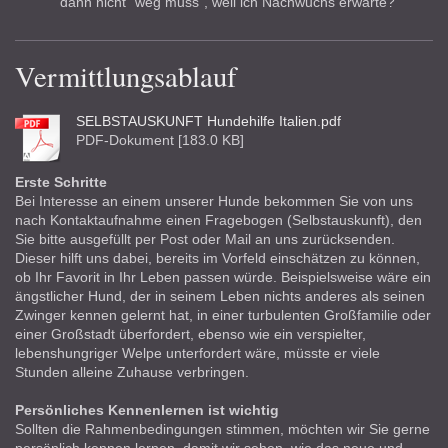
dann nicht "weg muss", weil ich Nachwuchs erwarte?
Vermittlungsablauf
SELBSTAUSKUNFT Hundehilfe Italien.pdf
PDF-Dokument [183.0 KB]
Erste Schritte
Bei Interesse an einem unserer Hunde bekommen Sie von uns
nach Kontaktaufnahme einen Fragebogen (Selbstauskunft), den
Sie bitte ausgefüllt per Post oder Mail an uns zurücksenden.
Dieser hilft uns dabei, bereits im Vorfeld einschätzen zu können,
ob Ihr Favorit in Ihr Leben passen würde. Beispielsweise wäre ein
ängstlicher Hund, der in seinem Leben nichts anderes als seinen
Zwinger kennen gelernt hat, in einer turbulenten Großfamilie oder
einer Großstadt überfordert, ebenso wie ein verspielter,
lebenshungriger Welpe unterfordert wäre, müsste er viele
Stunden alleine Zuhause verbringen.
Persönliches Kennenlernen ist wichtig
Sollten die Rahmenbedingungen stimmen, möchten wir Sie gerne
persönlich kennen lernen, damit wir sehen, wie das neue und