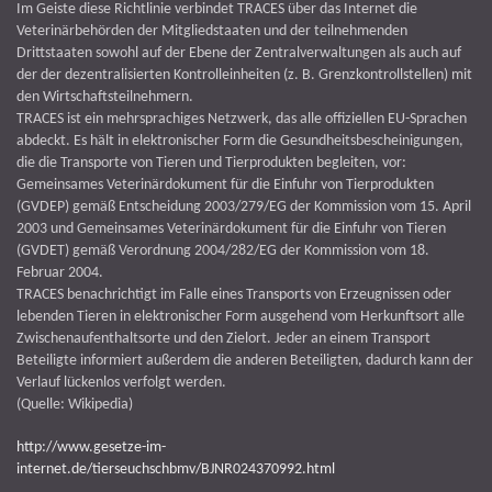
Im Geiste diese Richtlinie verbindet TRACES über das Internet die
Veterinärbehörden der Mitgliedstaaten und der teilnehmenden
Drittstaaten sowohl auf der Ebene der Zentralverwaltungen als auch auf
der der dezentralisierten Kontrolleinheiten (z. B. Grenzkontrollstellen) mit
den Wirtschaftsteilnehmern.
TRACES ist ein mehrsprachiges Netzwerk, das alle offiziellen EU-Sprachen
abdeckt. Es hält in elektronischer Form die Gesundheitsbescheinigungen,
die die Transporte von Tieren und Tierprodukten begleiten, vor:
Gemeinsames Veterinärdokument für die Einfuhr von Tierprodukten
(GVDEP) gemäß Entscheidung 2003/279/EG der Kommission vom 15. April
2003 und Gemeinsames Veterinärdokument für die Einfuhr von Tieren
(GVDET) gemäß Verordnung 2004/282/EG der Kommission vom 18.
Februar 2004.
TRACES benachrichtigt im Falle eines Transports von Erzeugnissen oder
lebenden Tieren in elektronischer Form ausgehend vom Herkunftsort alle
Zwischenaufenthaltsorte und den Zielort. Jeder an einem Transport
Beteiligte informiert außerdem die anderen Beteiligten, dadurch kann der
Verlauf lückenlos verfolgt werden.
(Quelle: Wikipedia)
http://www.gesetze-im-
internet.de/tierseuchschbmv/BJNR024370992.html