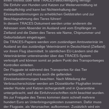
ihnen mitreist über eine TRACES-Bescheinigung verfügt!
Die Einfuhr von Hunden und Katzen zur Weitervermittlung ist
meldepflichtig und kann bei Nichteinhaltung der
Einreisebestimmungen zu erheblichen Geldstrafen und zur
Beschlagnahmung des Tieres führen!
In diesem TRACES Dokument werden unter anderem die
Adressen vom Absender im Ausland und vom Empfänger im
Zielland und die Daten des Tieres wie Name, Chipnummer und
Geburtsdatum eingetragen.
Die TRACES-Papiere werden vom zuständigen Amtsveterinär im
Ausland an das zuständige Veterinäramt in Deutschland (Zielland)
vor ihrem Flug übermittelt. In sämtlichen EU-Ländern sind die
Veterinärämter untereinander über das TRACES-System
verknüpft und können somit an jedem Punkt des Transportweges
Kontrollen einleiten.
Der Flugpate ist während des Transportes für das Tier
verantwortlich und muss auch die geltenden
Einreisebestimmungen beachten. Nach Mitteilung der
Verbraucherschützer werden am Düsseldorfer Flughafen immer
wieder Hunde und Katzen sichergestellt und in Quarantäne
untergebracht, weil die Einfuhrvorschriften nicht beachtet wurden.
Bis zur Freigabe des Tieres kommen dann schnell mehrere
hundert Euro an Unterbringungskosten zusammen. Dafür muss
der Flugpate, als Verursacher, aufkommen. Zusätzlich wird ein