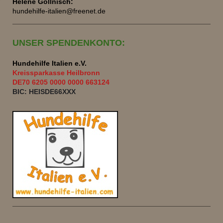
Helene Gollnisch:
hundehilfe-italien@freenet.de
UNSER SPENDENKONTO:
Hundehilfe Italien e.V.
Kreissparkasse Heilbronn
DE70 6205 0000 0000 663124
BIC: HEISDE66XXX