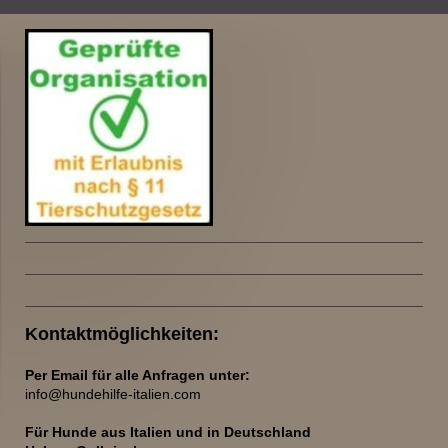
Kontaktmöglichkeiten:
Per Email für alle Anfragen unter:
info@hundehilfe-italien.com
Für Hunde aus Italien und
in Deutschland