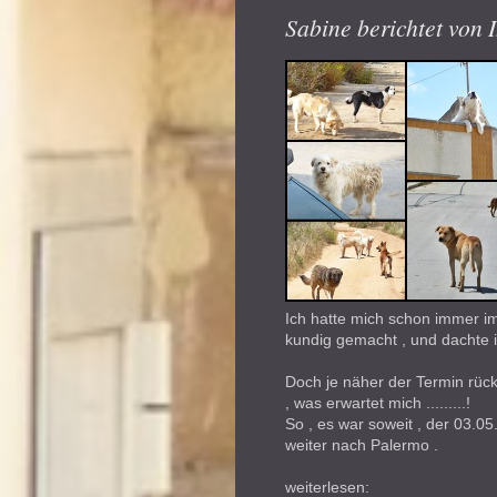
Sabine berichtet von 
Ich hatte mich schon immer im
kundig gemacht , und dachte i
Doch je näher der Termin rück
, was erwartet mich .........!
So , es war soweit , der 03.0
weiter nach Palermo .
weiterlesen: