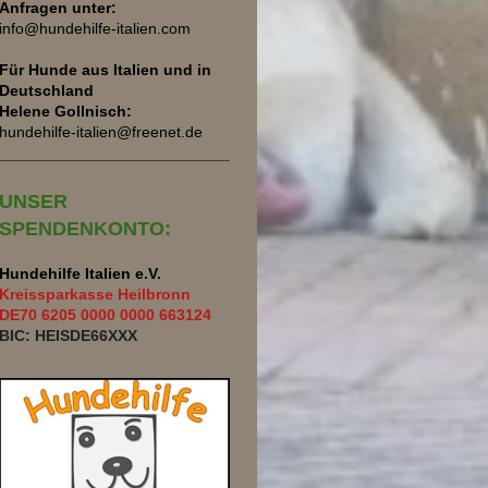
Anfragen unter:
info@hundehilfe-italien.com
Für Hunde aus Italien und
in
Deutschland
Helene Gollnisch:
hundehilfe-italien@freenet.de
UNSER
SPENDENKONTO:
Hundehilfe Italien e.V.
Kreissparkasse Heilbronn
DE70 6205 0000 0000 663124
BIC: HEISDE66XXX