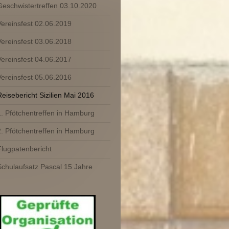
Geschwistertreffen 03.10.2020
Vereinsfest 02.06.2019
Vereinsfest 03.06.2018
Vereinsfest 04.06.2017
Vereinsfest 05.06.2016
Reisebericht Sizilien Mai 2016
1. Pfötchentreffen in Hamburg
2. Pfötchentreffen in Hamburg
Flugpatenbericht
Schulaufsatz Pascal 15 Jahre