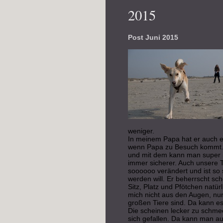
2015
Post Juni 2015
weniger.
In meinem Papa hat er auch 
wenn Papa zu Besuch kommt. D
und mit dem kann man super 
immer sicherer. Auch unsere Tr
soooooo verändert und ist so 
werden will. Er beherrscht sc
Sitz, Platz und Pfötchen natürl
mich nicht aus den Augen, nu
großen Tiere sind. Da kann e
Die scheinen lecker zu schme
sich gefallen. Da kann man au