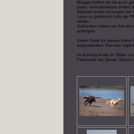
Maggie treffen wir da auch ga
pssst, normalerweise dürfen di
Setzzeit vorbei ist fangen wir
Leine zu gefährlich falls die 
dürfen.
Außerdem haben wir ihm ein Agi
anfangen.
Vielen Dank für diesen tollen 
wegzudenken. Das war eigentlic
Im Anhang findet ihr Bilder 
Flitzhunde am Stover Strand 