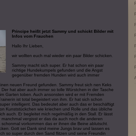
P
Principe heißt jetzt Sammy und schickt Bilder mit
P
Infos vom Frauchen
Hallo Ihr Lieben,
P
wir wollten euch mal wieder ein paar Bilder schicken.
P
Sammy macht sich super. Er hat schon ein paar
P
richtige Hundekumpels gefunden und die Angst
gegenüber fremden Hunden wird auch immer
einen neuen Freund gefunden. Sammy freut sich nen Keks
er hat aber auch immer so tolle Würstchen in der Tasche
im Garten toben. Auch ansonsten wird er mit Fremden
ainerin ist total begeistert von ihm. Er hat sich schon
super intelligent. Das bedeutet aber auch das er beschäftigt
hon Kunststückchen wie kriechen und Rolle und das übliche
ich auch. Er begleitet mich regelmäßig in den Stall. Er lässt
r manchmal vergisst er das da auch noch die anderen
s schonmal vorkommen das er ihnen die Beine ablutscht.
cken. Gott sei Dank sind meine Jungs brav und lassen es
ch so super durch den Sand flitzen und seine Freundin