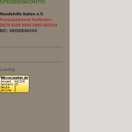
SPENDENKONTO:
Hundehilfe Italien e.V.
Kreissparkasse Heilbronn
DE70 6205 0000 0000 663124
BIC: HEISDE66XXX
Loading