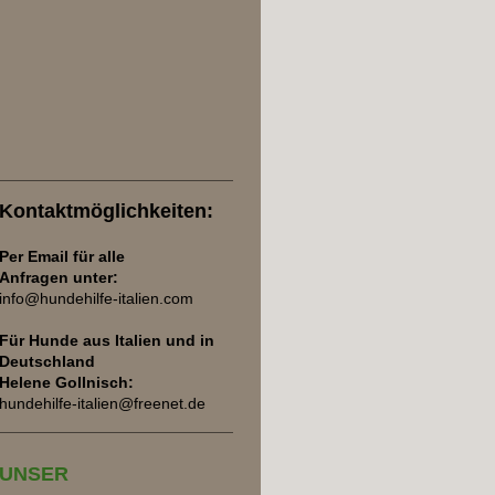
Kontaktmöglichkeiten:
Per Email für alle
Anfragen unter:
info@hundehilfe-italien.com
Für Hunde aus Italien und
in
Deutschland
Helene Gollnisch:
hundehilfe-italien@freenet.de
UNSER