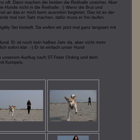
nz oft. Dann machen die beiden die Reithalle unsicher. Aber
e Hunde nicht in die Reithalle ;-) Wenn die Brut und
 mal an das er mich beim ausreiten begleitet. Das ist an der
Pferde mal nen Satz machen, dafür muss er frei laufen
lity Set bestellt. Da wollen wir jetzt mal ganz langsam mit
Hund. Er ist noch kein halbes Jahr da, aber nicht mehr
h sofort klar ;-) Er ist einfach unser Hund
von unserem Ausflug nach ST.Peter Ording und dem
mit Kumpels.